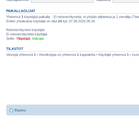
PAIKALLAOLIJAT
Yhteensä
1
käyttäjää paikalla :: Ei rekisteröityneitä, ei yhtään piilotettua ja 1 vierailija (Ti
Eniten yhtaikaisia käyttäjiä on ollut
24
kpl, 07.08.2026 06:36
Rekisteröityneet käyttäjät:
Ei rekisteröityneitä käyttäjiä
Selite:
Ylläpitäjät
,
Valvojat
TILASTOT
Viestejä yhteensä
1
• Viestiketjuja on yhteensä
1
kappaletta • Käyttäjiä yhteensä
1
• Uusi
Etusivu