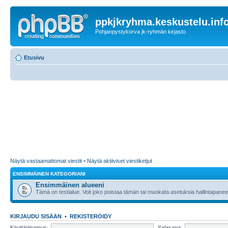
ppkjkryhma.keskustelu.inf
Pohjanpystykorva jk-ryhmän kirjasto
Etusivu
Näytä vastaamattomat viestit
•
Näytä aktiiviset viestiketjut
ENSIMMÄINEN KATEGORIANI
Ensimmäinen alueeni
Tämä on testialue. Voit joko poistaa tämän tai muokata asetuksia hallintapanee
KIRJAUDU SISÄÄN
•
REKISTERÖIDY
Käyttäjätunnus:
Salasana: