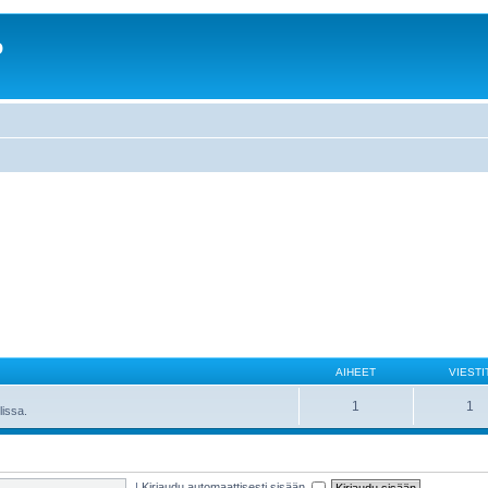
o
AIHEET
VIESTI
1
1
lissa.
|
Kirjaudu automaattisesti sisään.