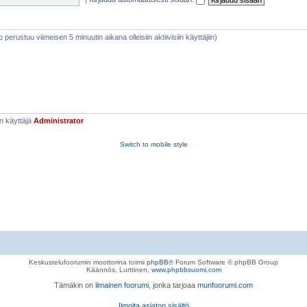
eto perustuu viimeisen 5 minuutin aikana olleisiin aktiivisiin käyttäjiin)
n käyttäjä
Administrator
Switch to mobile style
Keskustelufoorumin moottorina toimii
phpBB
® Forum Software © phpBB Group
Käännös, Lurttinen,
www.phpbbsuomi.com
Tämäkin on
ilmainen foorumi
, jonka tarjoaa
munfoorumi.com
Ilmoita asiaton sisältö