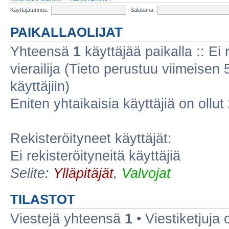
Käyttäjätunnus:
Salasana:
PAIKALLAOLIJAT
Yhteensä
1
käyttäjää paikalla :: Ei r
vierailija (Tieto perustuu viimeisen 5
käyttäjiin)
Eniten yhtaikaisia käyttäjiä on ollut
Rekisteröityneet käyttäjät:
Ei rekisteröityneitä käyttäjiä
Selite:
Ylläpitäjät
,
Valvojat
TILASTOT
Viestejä yhteensä
1
• Viestiketjuja