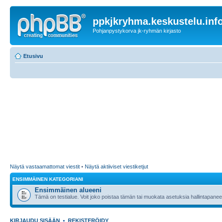
ppkjkryhma.keskustelu.inf
Pohjanpystykorva jk-ryhmän kirjasto
Etusivu
Näytä vastaamattomat viestit
•
Näytä aktiiviset viestiketjut
ENSIMMÄINEN KATEGORIANI
Ensimmäinen alueeni
Tämä on testialue. Voit joko poistaa tämän tai muokata asetuksia hallintapanee
KIRJAUDU SISÄÄN
•
REKISTERÖIDY