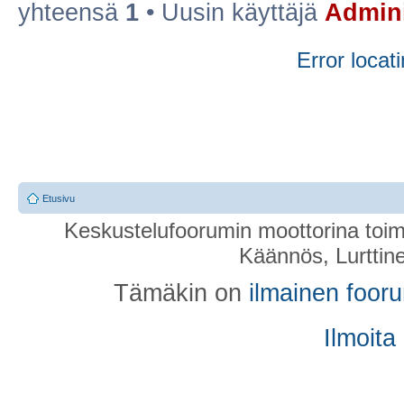
yhteensä
1
• Uusin käyttäjä
Admini
Error locati
Etusivu
Keskustelufoorumin moottorina toim
Käännös, Lurttin
Tämäkin on
ilmainen foor
Ilmoita