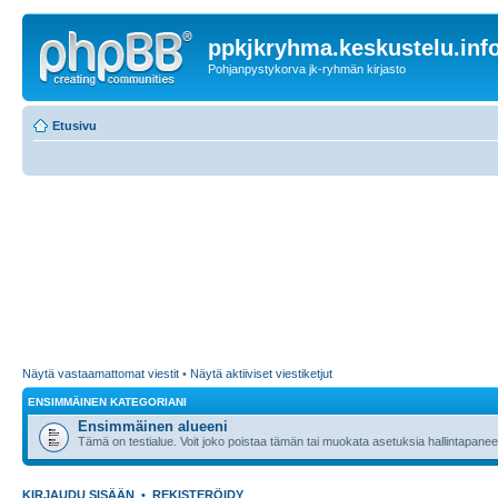
ppkjkryhma.keskustelu.inf
Pohjanpystykorva jk-ryhmän kirjasto
Etusivu
Näytä vastaamattomat viestit
•
Näytä aktiiviset viestiketjut
ENSIMMÄINEN KATEGORIANI
Ensimmäinen alueeni
Tämä on testialue. Voit joko poistaa tämän tai muokata asetuksia hallintapanee
KIRJAUDU SISÄÄN
•
REKISTERÖIDY