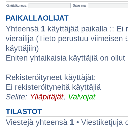
Käyttäjätunnus:
Salasana:
PAIKALLAOLIJAT
Yhteensä
1
käyttäjää paikalla :: Ei r
vierailija (Tieto perustuu viimeisen 5
käyttäjiin)
Eniten yhtaikaisia käyttäjiä on ollut
Rekisteröityneet käyttäjät:
Ei rekisteröityneitä käyttäjiä
Selite:
Ylläpitäjät
,
Valvojat
TILASTOT
Viestejä yhteensä
1
• Viestiketjuja