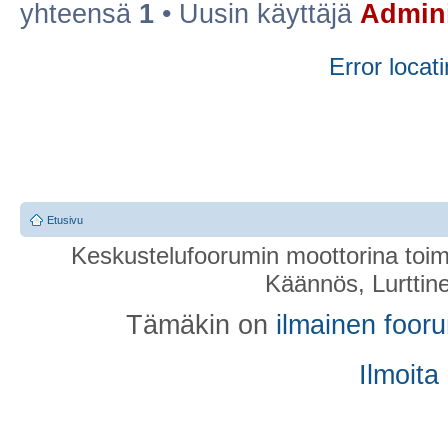
yhteensä
1
• Uusin käyttäjä
Admini
Error locati
Etusivu
Keskustelufoorumin moottorina toim
Käännös, Lurttin
Tämäkin on
ilmainen foor
Ilmoita