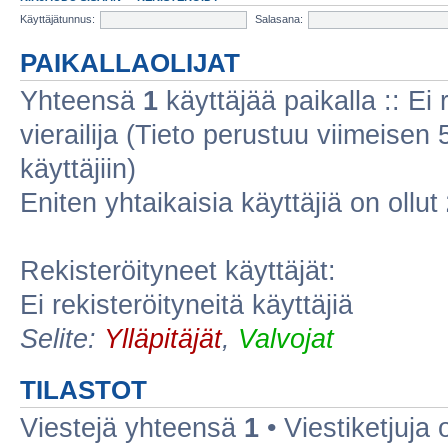
Käyttäjätunnus:
Salasana:
PAIKALLAOLIJAT
Yhteensä
1
käyttäjää paikalla :: Ei r
vierailija (Tieto perustuu viimeisen 5
käyttäjiin)
Eniten yhtaikaisia käyttäjiä on ollut
Rekisteröityneet käyttäjät:
Ei rekisteröityneitä käyttäjiä
Selite:
Ylläpitäjät
,
Valvojat
TILASTOT
Viestejä yhteensä
1
• Viestiketjuja