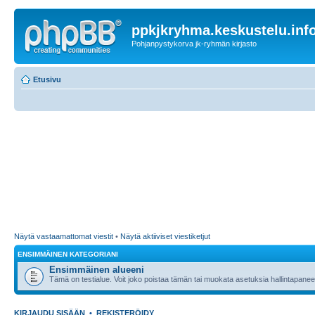
ppkjkryhma.keskustelu.inf
Pohjanpystykorva jk-ryhmän kirjasto
Etusivu
Näytä vastaamattomat viestit
•
Näytä aktiiviset viestiketjut
ENSIMMÄINEN KATEGORIANI
Ensimmäinen alueeni
Tämä on testialue. Voit joko poistaa tämän tai muokata asetuksia hallintapanee
KIRJAUDU SISÄÄN
•
REKISTERÖIDY