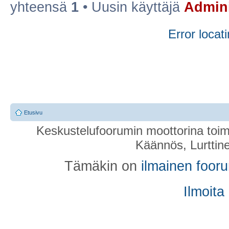
yhteensä
1
• Uusin käyttäjä
Admini
Error locati
Etusivu
Keskustelufoorumin moottorina toim
Käännös, Lurttin
Tämäkin on
ilmainen foor
Ilmoita