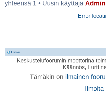
yhteensä
1
• Uusin käyttäjä
Admini
Error locati
Etusivu
Keskustelufoorumin moottorina toim
Käännös, Lurttin
Tämäkin on
ilmainen foor
Ilmoita