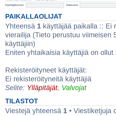
Käyttäjätunnus:
Salasana:
PAIKALLAOLIJAT
Yhteensä
1
käyttäjää paikalla :: Ei r
vierailija (Tieto perustuu viimeisen 5
käyttäjiin)
Eniten yhtaikaisia käyttäjiä on ollut
Rekisteröityneet käyttäjät:
Ei rekisteröityneitä käyttäjiä
Selite:
Ylläpitäjät
,
Valvojat
TILASTOT
Viestejä yhteensä
1
• Viestiketjuja