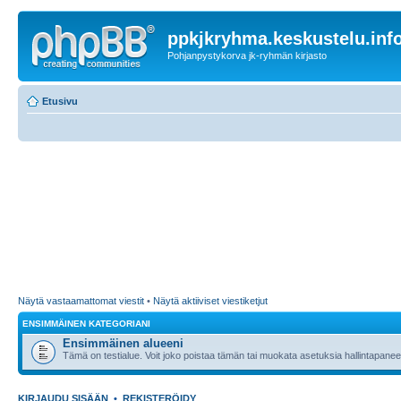
ppkjkryhma.keskustelu.inf
Pohjanpystykorva jk-ryhmän kirjasto
Etusivu
Näytä vastaamattomat viestit
•
Näytä aktiiviset viestiketjut
ENSIMMÄINEN KATEGORIANI
Ensimmäinen alueeni
Tämä on testialue. Voit joko poistaa tämän tai muokata asetuksia hallintapanee
KIRJAUDU SISÄÄN
•
REKISTERÖIDY