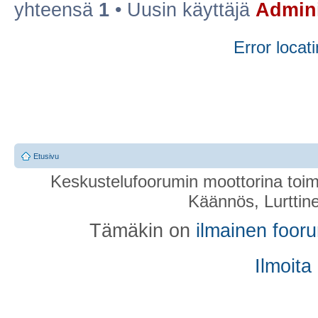
yhteensä
1
• Uusin käyttäjä
Admini
Error locati
Etusivu
Keskustelufoorumin moottorina toim
Käännös, Lurttin
Tämäkin on
ilmainen foor
Ilmoita