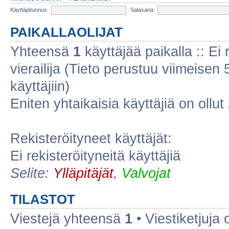
Käyttäjätunnus:
Salasana:
PAIKALLAOLIJAT
Yhteensä
1
käyttäjää paikalla :: Ei r
vierailija (Tieto perustuu viimeisen 5
käyttäjiin)
Eniten yhtaikaisia käyttäjiä on ollut
Rekisteröityneet käyttäjät:
Ei rekisteröityneitä käyttäjiä
Selite:
Ylläpitäjät
,
Valvojat
TILASTOT
Viestejä yhteensä
1
• Viestiketjuja