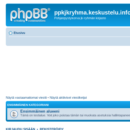
ppkjkryhma.keskustelu.inf
Pohjanpystykorva jk-ryhmän kirjasto
Etusivu
Näytä vastaamattomat viestit
•
Näytä aktiiviset viestiketjut
ENSIMMÄINEN KATEGORIANI
Ensimmäinen alueeni
Tämä on testialue. Voit joko poistaa tämän tai muokata asetuksia hallintapanee
KIRJAUDU SISÄÄN
•
REKISTERÖIDY