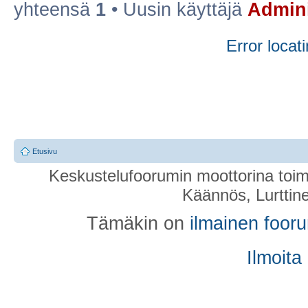
yhteensä
1
• Uusin käyttäjä
Admini
Error locati
Etusivu
Keskustelufoorumin moottorina toim
Käännös, Lurttin
Tämäkin on
ilmainen foor
Ilmoita