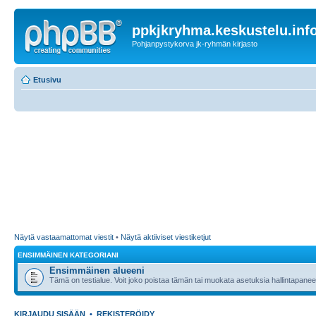
ppkjkryhma.keskustelu.inf
Pohjanpystykorva jk-ryhmän kirjasto
Etusivu
Näytä vastaamattomat viestit
•
Näytä aktiiviset viestiketjut
ENSIMMÄINEN KATEGORIANI
Ensimmäinen alueeni
Tämä on testialue. Voit joko poistaa tämän tai muokata asetuksia hallintapanee
KIRJAUDU SISÄÄN
•
REKISTERÖIDY