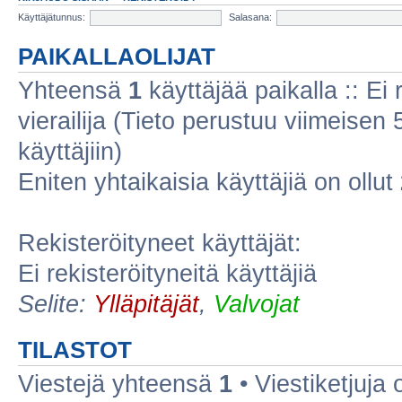
Käyttäjätunnus:
Salasana:
PAIKALLAOLIJAT
Yhteensä
1
käyttäjää paikalla :: Ei r
vierailija (Tieto perustuu viimeisen 5
käyttäjiin)
Eniten yhtaikaisia käyttäjiä on ollut
Rekisteröityneet käyttäjät:
Ei rekisteröityneitä käyttäjiä
Selite:
Ylläpitäjät
,
Valvojat
TILASTOT
Viestejä yhteensä
1
• Viestiketjuja