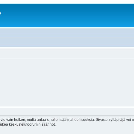
o
vie vain hetken, mutta antaa sinulle lisää mahdollisuuksia. Sivuston ylläpitäjä voi my
 lukea keskustelufoorumin säännöt.