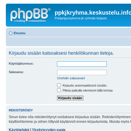
ppkjkryhma.keskustelu.inf
Pohjanpystykorva jk-ryhmän kirjasto
Etusivu
Kirjaudu sisään katsoaksesi henkilökunnan tietoja.
Käyttäjätunnus:
Salasana:
Unohdin salasanani
Kirjaudu automaattisesti sisään.
Piilota paikalla olemiseni tällä kertaa
REKISTERÖIDY
Sinun tulee olla rekisteröitynyt voidaksesi kirjautua sisään. Rekisteröityminen 
käyttöehtomme ja siihen liittyvät käytännöt ennen kirjautumista. Muista myös
Käyttöehdot
|
Yksityisyyden suoja