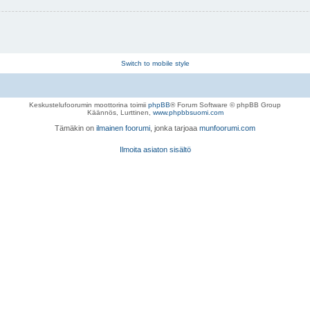
Switch to mobile style
Keskustelufoorumin moottorina toimii
phpBB
® Forum Software © phpBB Group
Käännös, Lurttinen,
www.phpbbsuomi.com
Tämäkin on
ilmainen foorumi
, jonka tarjoaa
munfoorumi.com
Ilmoita asiaton sisältö