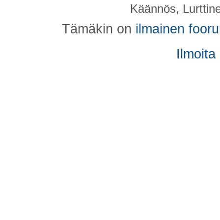
Käännös, Lurttin
Tämäkin on
ilmainen foor
Ilmoita