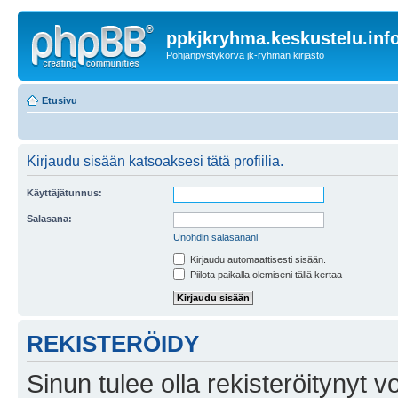
ppkjkryhma.keskustelu.inf
Pohjanpystykorva jk-ryhmän kirjasto
Etusivu
Kirjaudu sisään katsoaksesi tätä profiilia.
Käyttäjätunnus:
Salasana:
Unohdin salasanani
Kirjaudu automaattisesti sisään.
Piilota paikalla olemiseni tällä kertaa
REKISTERÖIDY
Sinun tulee olla rekisteröitynyt v