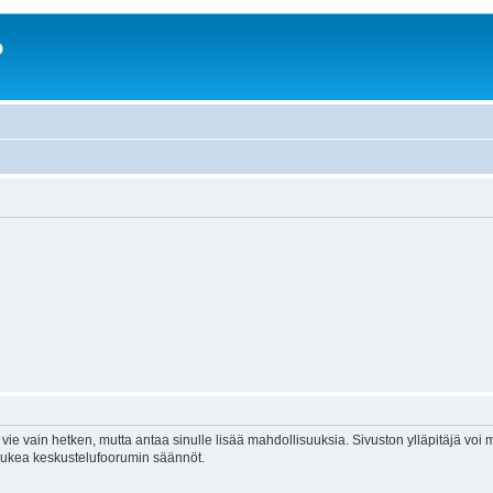
o
vie vain hetken, mutta antaa sinulle lisää mahdollisuuksia. Sivuston ylläpitäjä voi my
 lukea keskustelufoorumin säännöt.