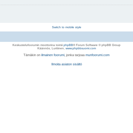
Switch to mobile style
Keskustelufoorumin moottorina toimii
phpBB
® Forum Software © phpBB Group
Käännös, Lurttinen,
www.phpbbsuomi.com
Tämäkin on
ilmainen foorumi
, jonka tarjoaa
munfoorumi.com
Ilmoita asiaton sisältö