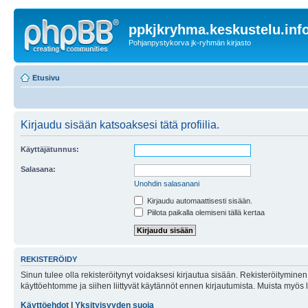
ppkjkryhma.keskustelu.inf
Pohjanpystykorva jk-ryhmän kirjasto
Etusivu
Kirjaudu sisään katsoaksesi tätä profiilia.
Käyttäjätunnus:
Salasana:
Unohdin salasanani
Kirjaudu automaattisesti sisään.
Piilota paikalla olemiseni tällä kertaa
REKISTERÖIDY
Sinun tulee olla rekisteröitynyt voidaksesi kirjautua sisään. Rekisteröityminen 
käyttöehtomme ja siihen liittyvät käytännöt ennen kirjautumista. Muista myös
Käyttöehdot
|
Yksityisyyden suoja