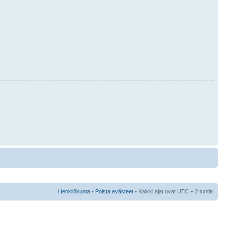
Henkilökunta
•
Poista evästeet
• Kaikki ajat ovat UTC + 2 tuntia