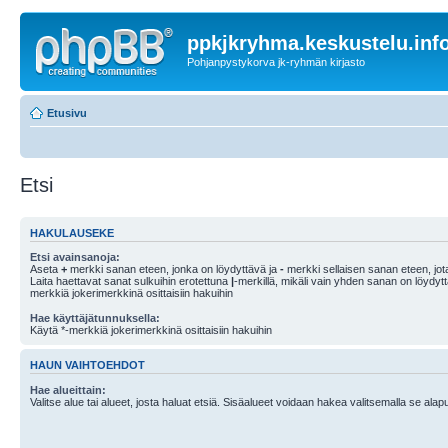
ppkjkryhma.keskustelu.inf
Pohjanpystykorva jk-ryhmän kirjasto
Etusivu
Etsi
HAKULAUSEKE
Etsi avainsanoja:
Aseta
+
merkki sanan eteen, jonka on löydyttävä ja
-
merkki sellaisen sanan eteen, jota
Laita haettavat sanat sulkuihin erotettuna
|
-merkillä, mikäli vain yhden sanan on löydyt
merkkiä jokerimerkkinä osittaisiin hakuihin
Hae käyttäjätunnuksella:
Käytä *-merkkiä jokerimerkkinä osittaisiin hakuihin
HAUN VAIHTOEHDOT
Hae alueittain:
Valitse alue tai alueet, josta haluat etsiä. Sisäalueet voidaan hakea valitsemalla se alapu