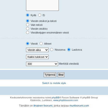
Kyllä
Ei
Viestin otsikot ja teksti
Vain teksti
Viestin otsikko
Viestiketjujen ensimmäinen viesti
Viestit
Aiheet
Nouseva
Laskeva
Merkkiä viestistä
Switch to mobile style
Keskustelufoorumin moottorina toimii
phpBB
® Forum Software © phpBB Group
Käännös, Lurttinen,
www.phpbbsuomi.com
Tämäkin on
ilmainen foorumi
, jonka tarjoaa
munfoorumi.com