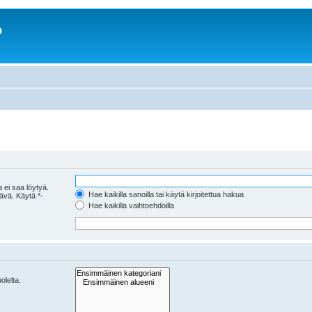
o
 ei saa löytyä.
Hae kaikilla sanoilla tai käytä kirjoitettua hakua
tävä. Käytä *-
Hae kaikilla vaihtoehdoilla
olelta.