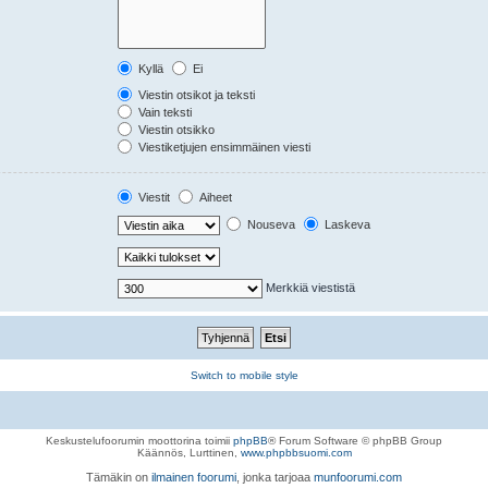
Kyllä
Ei
Viestin otsikot ja teksti
Vain teksti
Viestin otsikko
Viestiketjujen ensimmäinen viesti
Viestit
Aiheet
Nouseva
Laskeva
Merkkiä viestistä
Switch to mobile style
Keskustelufoorumin moottorina toimii
phpBB
® Forum Software © phpBB Group
Käännös, Lurttinen,
www.phpbbsuomi.com
Tämäkin on
ilmainen foorumi
, jonka tarjoaa
munfoorumi.com