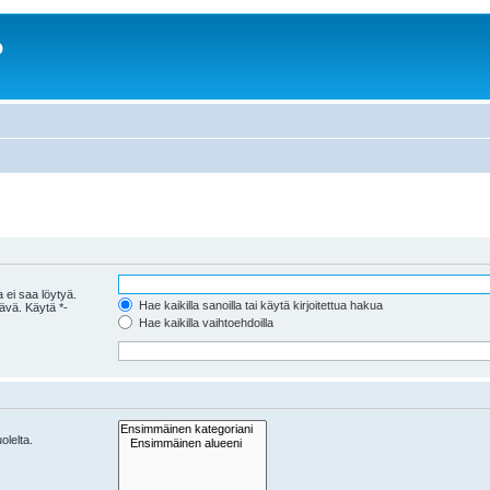
o
 ei saa löytyä.
Hae kaikilla sanoilla tai käytä kirjoitettua hakua
tävä. Käytä *-
Hae kaikilla vaihtoehdoilla
olelta.