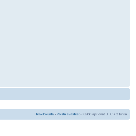
Henkilökunta
•
Poista evästeet
• Kaikki ajat ovat UTC + 2 tuntia