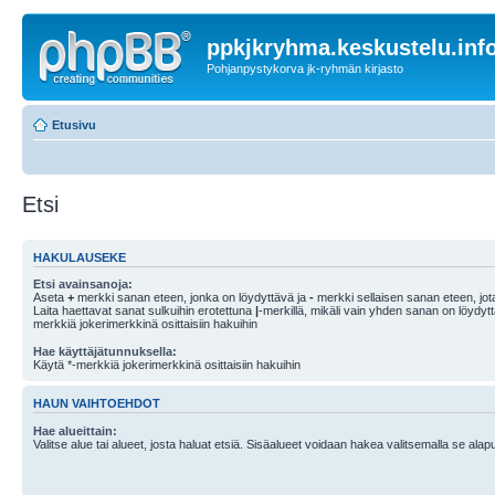
ppkjkryhma.keskustelu.inf
Pohjanpystykorva jk-ryhmän kirjasto
Etusivu
Etsi
HAKULAUSEKE
Etsi avainsanoja:
Aseta
+
merkki sanan eteen, jonka on löydyttävä ja
-
merkki sellaisen sanan eteen, jota
Laita haettavat sanat sulkuihin erotettuna
|
-merkillä, mikäli vain yhden sanan on löydyt
merkkiä jokerimerkkinä osittaisiin hakuihin
Hae käyttäjätunnuksella:
Käytä *-merkkiä jokerimerkkinä osittaisiin hakuihin
HAUN VAIHTOEHDOT
Hae alueittain:
Valitse alue tai alueet, josta haluat etsiä. Sisäalueet voidaan hakea valitsemalla se alapu