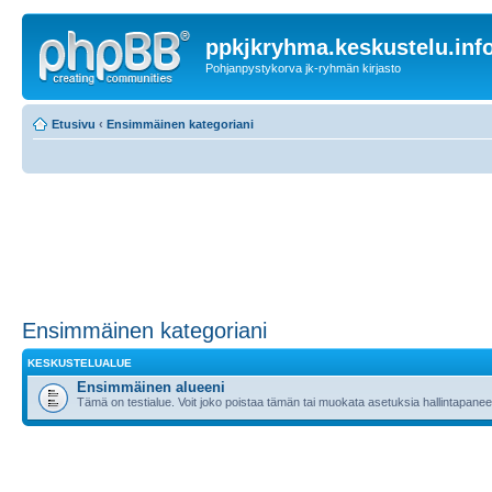
ppkjkryhma.keskustelu.inf
Pohjanpystykorva jk-ryhmän kirjasto
Etusivu
‹
Ensimmäinen kategoriani
Ensimmäinen kategoriani
KESKUSTELUALUE
Ensimmäinen alueeni
Tämä on testialue. Voit joko poistaa tämän tai muokata asetuksia hallintapanee