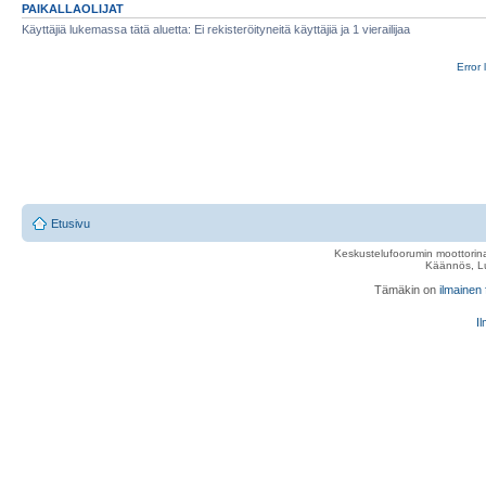
PAIKALLAOLIJAT
Käyttäjiä lukemassa tätä aluetta: Ei rekisteröityneitä käyttäjiä ja 1 vierailijaa
Error 
Etusivu
Keskustelufoorumin moottorina
Käännös, Lu
Tämäkin on
ilmainen
Il