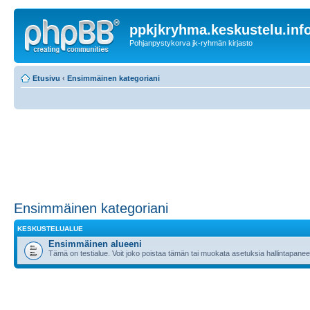
ppkjkryhma.keskustelu.inf
Pohjanpystykorva jk-ryhmän kirjasto
Etusivu
‹
Ensimmäinen kategoriani
Ensimmäinen kategoriani
KESKUSTELUALUE
Ensimmäinen alueeni
Tämä on testialue. Voit joko poistaa tämän tai muokata asetuksia hallintapanee