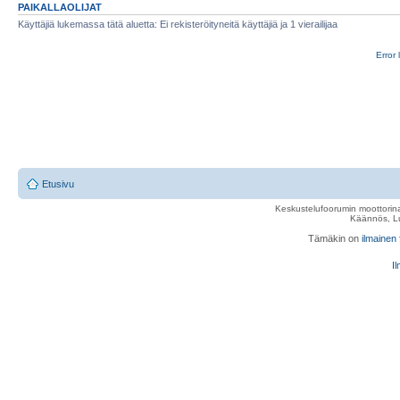
PAIKALLAOLIJAT
Käyttäjiä lukemassa tätä aluetta: Ei rekisteröityneitä käyttäjiä ja 1 vierailijaa
Error 
Etusivu
Keskustelufoorumin moottorina
Käännös, Lu
Tämäkin on
ilmainen
Il