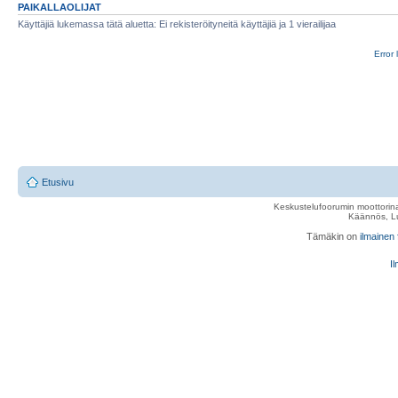
PAIKALLAOLIJAT
Käyttäjiä lukemassa tätä aluetta: Ei rekisteröityneitä käyttäjiä ja 1 vierailijaa
Error 
Etusivu
Keskustelufoorumin moottorina
Käännös, Lu
Tämäkin on
ilmainen
Il