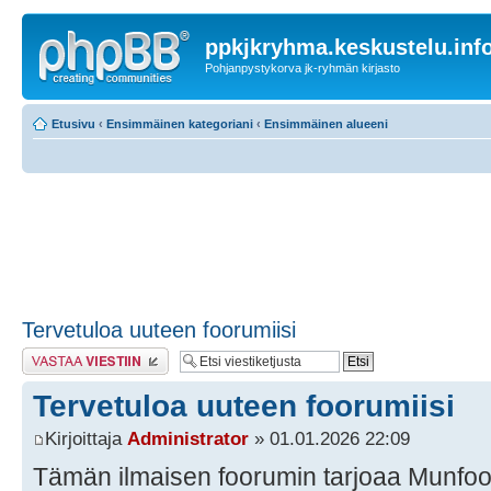
ppkjkryhma.keskustelu.inf
Pohjanpystykorva jk-ryhmän kirjasto
Etusivu
‹
Ensimmäinen kategoriani
‹
Ensimmäinen alueeni
Tervetuloa uuteen foorumiisi
Lähetä vastaus
Tervetuloa uuteen foorumiisi
Kirjoittaja
Administrator
» 01.01.2026 22:09
Tämän ilmaisen foorumin tarjoaa Munfo