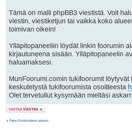
Tämä on malli phpBB3 viestistä. Voit hal
viestin, viestiketjun tai vaikka koko aluee
toimivan oikein!
Ylläpitopaneeliin löydät linkin foorumin al
kirjautuneena sisään. Ylläpitopaneelin a
haluamaksesi.
MunFoorumi.comin tukifoorumit löytyvät
keskutetystä tukifoorumista osoitteesta
h
Olet tervetullut kysymään mieltäsi askarr
Lähetä vastaus
Paluu Ensimmäinen alueeni